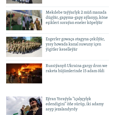
Mekdebe taýýarlyk 2 müň manada
düşýär, gapyma-gapy aýlanyp, köne
eşikleri soraýan eneler köpelýär
Esgerler gowaça otagyna çekilýär,
yssy howada kanal suwuny içen
ýigitler keselleýär
Russiýanyň Ukraina garşy dron we
raketa hüjümlerinde 15 adam öldi
Eýran Ysraýyla "içalyçylyk
edendigini" öňe sürüp, iki adamy
asyp jezalandyrdy