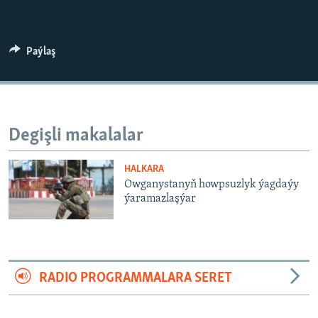
AÝ/AR-nyň ähli saýtlary
Paýlaş
Degişli makalalar
HALKARA
Owganystanyň howpsuzlyk ýagdaýy
ýaramazlaşýar
RADIO PROGRAMMALARA SERET