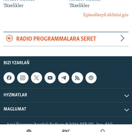
Täzelikler
Täzelikler
Epizodlaryň ählisini gör
RADIO PROGRAMMALARA SERET
BIZI YZARLAŇ
HYZMATLAR
MAGLUMAT
Azat Ýewropa/Azatlyk Radiosy © 2026 RFE/RL, Inc. Ähli
hukuklar goralan.
РУС