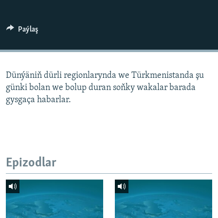
AÝ/AR-nyň ähli saýtlary
Paýlaş
Dünýäniň dürli regionlarynda we Türkmenistanda şu
günki bolan we bolup duran soňky wakalar barada
gysgaça habarlar.
Epizodlar