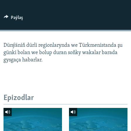
AÝ/AR-nyň ähli saýtlary
Paýlaş
Dünýäniň dürli regionlarynda we Türkmenistanda şu
günki bolan we bolup duran soňky wakalar barada
gysgaça habarlar.
Epizodlar