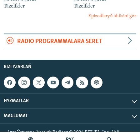
Täzelikler
Täzelikler
Epizodlaryň ählisini gör
RADIO PROGRAMMALARA SERET
BIZI YZARLAŇ
HYZMATLAR
MAGLUMAT
Azat Ýewropa/Azatlyk Radiosy © 2026 RFE/RL, Inc. Ähli
hukuklar goralan.
РУС