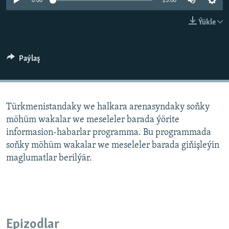
AÝ/AR-nyň ähli saýtlary
0:00
25:00
Ýükle
Paýlaş
Türkmenistandaky we halkara arenasyndaky soňky
möhüm wakalar we meseleler barada ýörite
informasion-habarlar programma. Bu programmada
soňky möhüm wakalar we meseleler barada giňişleýin
maglumatlar berilýär.
Epizodlar