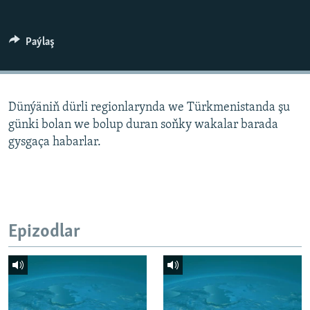
AÝ/AR-nyň ähli saýtlary
Paýlaş
Dünýäniň dürli regionlarynda we Türkmenistanda şu
günki bolan we bolup duran soňky wakalar barada
gysgaça habarlar.
Epizodlar