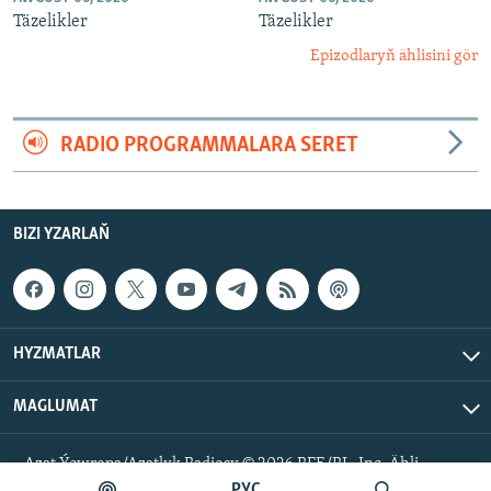
Täzelikler
Täzelikler
Epizodlaryň ählisini gör
RADIO PROGRAMMALARA SERET
BIZI YZARLAŇ
HYZMATLAR
MAGLUMAT
Azat Ýewropa/Azatlyk Radiosy © 2026 RFE/RL, Inc. Ähli
hukuklar goralan.
РУС