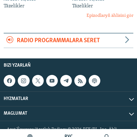
Täzelikler
Täzelikler
Epizodlaryň ählisini gör
RADIO PROGRAMMALARA SERET
BIZI YZARLAŇ
HYZMATLAR
MAGLUMAT
Azat Ýewropa/Azatlyk Radiosy © 2026 RFE/RL, Inc. Ähli
hukuklar goralan.
РУС