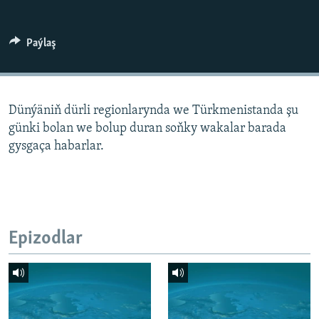
AÝ/AR-nyň ähli saýtlary
Paýlaş
Dünýäniň dürli regionlarynda we Türkmenistanda şu
günki bolan we bolup duran soňky wakalar barada
gysgaça habarlar.
Epizodlar