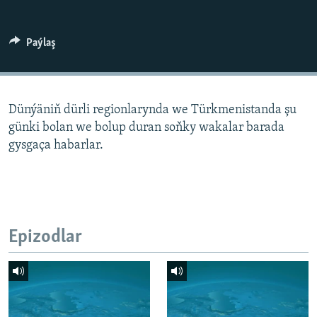
AÝ/AR-nyň ähli saýtlary
Paýlaş
Dünýäniň dürli regionlarynda we Türkmenistanda şu
günki bolan we bolup duran soňky wakalar barada
gysgaça habarlar.
Epizodlar