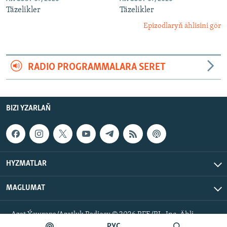
Täzelikler
Täzelikler
Epizodlaryň ählisini gör
RADIO PROGRAMMALARA SERET
BIZI YZARLAŇ
HYZMATLAR
MAGLUMAT
Azat Ýewropa/Azatlyk Radiosy © 2026 RFE/RL, Inc. Ähli
hukuklar goralan.
РУС