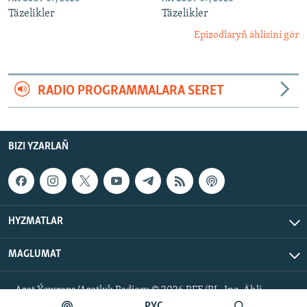
Täzelikler
Täzelikler
Epizodlaryň ählisini gör
RADIO PROGRAMMALARA SERET
BIZI YZARLAŇ
HYZMATLAR
MAGLUMAT
Azat Ýewropa/Azatlyk Radiosy © 2026 RFE/RL, Inc. Ähli
hukuklar goralan.
РУС