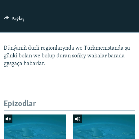
AÝ/AR-nyň ähli saýtlary
Paýlaş
Dünýäniň dürli regionlarynda we Türkmenistanda şu
günki bolan we bolup duran soňky wakalar barada
gysgaça habarlar.
Epizodlar