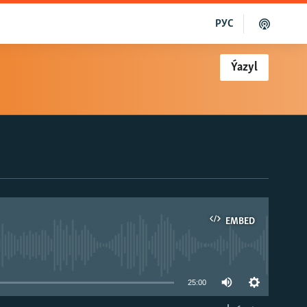
РУС
Ýazyl
EMBED
able
25:00