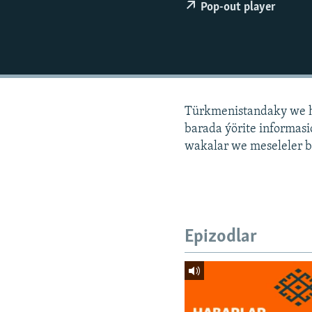
Pop-out player
Türkmenistandaky we h
barada ýörite informa
wakalar we meseleler b
Epizodlar