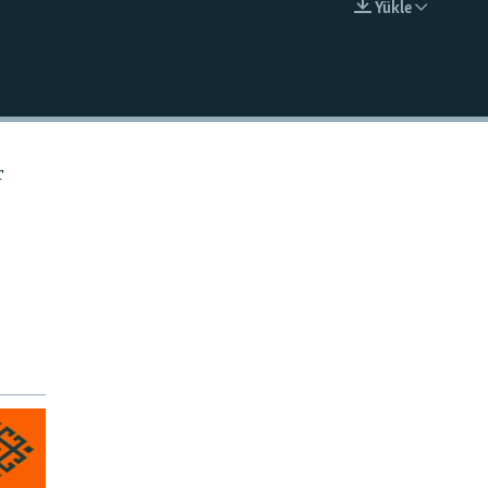
Ýükle
EMBED
r