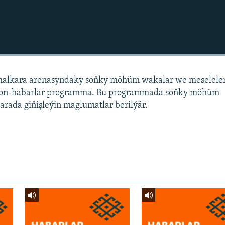
alkara arenasyndaky soňky möhüm wakalar we meselele
sion-habarlar programma. Bu programmada soňky möhüm
arada giňişleýin maglumatlar berilýär.