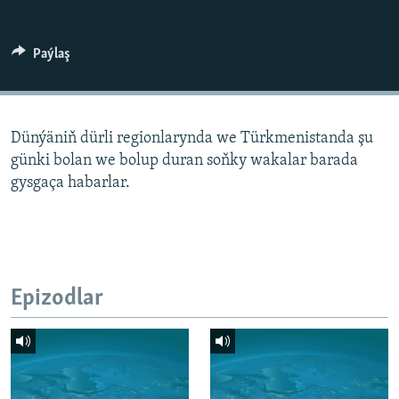
AÝ/AR-nyň ähli saýtlary
Paýlaş
Dünýäniň dürli regionlarynda we Türkmenistanda şu
günki bolan we bolup duran soňky wakalar barada
gysgaça habarlar.
Epizodlar