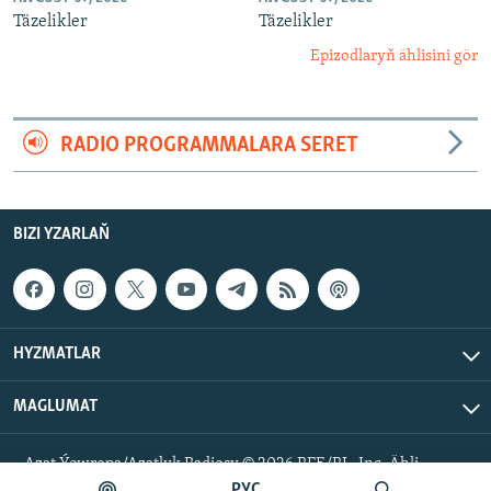
Täzelikler
Täzelikler
Epizodlaryň ählisini gör
RADIO PROGRAMMALARA SERET
BIZI YZARLAŇ
HYZMATLAR
MAGLUMAT
Azat Ýewropa/Azatlyk Radiosy © 2026 RFE/RL, Inc. Ähli
hukuklar goralan.
РУС