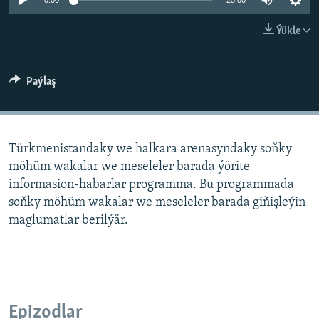
AÝ/AR-nyň ähli saýtlary
0:00
25:00
Ýükle
Paýlaş
Türkmenistandaky we halkara arenasyndaky soňky
möhüm wakalar we meseleler barada ýörite
informasion-habarlar programma. Bu programmada
soňky möhüm wakalar we meseleler barada giňişleýin
maglumatlar berilýär.
Epizodlar