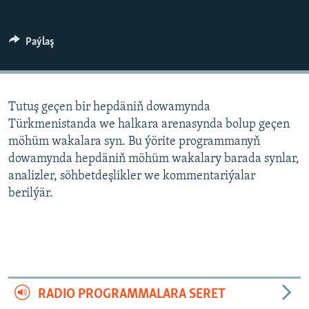
AÝ/AR-nyň ähli saýtlary
Paýlaş
Tutuş geçen bir hepdäniň dowamynda
Türkmenistanda we halkara arenasynda bolup geçen
möhüm wakalara syn. Bu ýörite programmanyň
dowamynda hepdäniň möhüm wakalary barada synlar,
analizler, söhbetdeşlikler we kommentariýalar
berilýär.
RADIO PROGRAMMALARA SERET