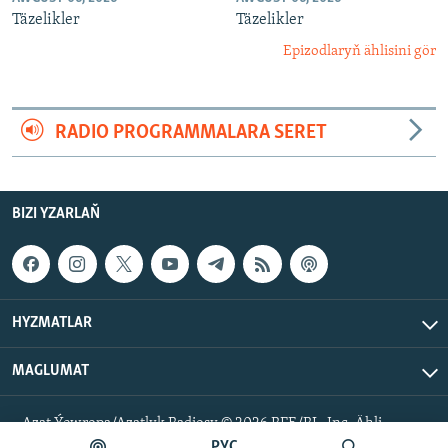
Täzelikler
Täzelikler
Epizodlaryň ählisini gör
RADIO PROGRAMMALARA SERET
BIZI YZARLAŇ
HYZMATLAR
MAGLUMAT
Azat Ýewropa/Azatlyk Radiosy © 2026 RFE/RL, Inc. Ähli
hukuklar goralan.
РУС