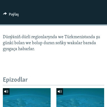
AÝ/AR-nyň ähli saýtlary
Paýlaş
Dünýäniň dürli regionlarynda we Türkmenistanda şu
günki bolan we bolup duran soňky wakalar barada
gysgaça habarlar.
Epizodlar