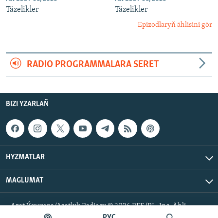
Täzelikler
Täzelikler
Epizodlaryň ählisini gör
RADIO PROGRAMMALARA SERET
BIZI YZARLAŇ
HYZMATLAR
MAGLUMAT
Azat Ýewropa/Azatlyk Radiosy © 2026 RFE/RL, Inc. Ähli
hukuklar goralan.
РУС