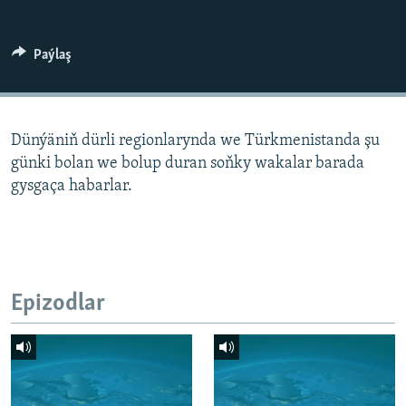
AÝ/AR-nyň ähli saýtlary
Paýlaş
Dünýäniň dürli regionlarynda we Türkmenistanda şu
günki bolan we bolup duran soňky wakalar barada
gysgaça habarlar.
Epizodlar