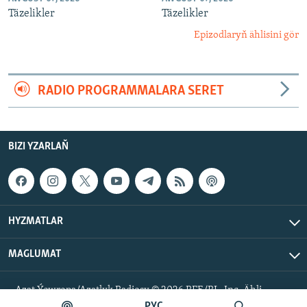
Täzelikler
Täzelikler
Epizodlaryň ählisini gör
RADIO PROGRAMMALARA SERET
BIZI YZARLAŇ
HYZMATLAR
MAGLUMAT
Azat Ýewropa/Azatlyk Radiosy © 2026 RFE/RL, Inc. Ähli
hukuklar goralan.
РУС