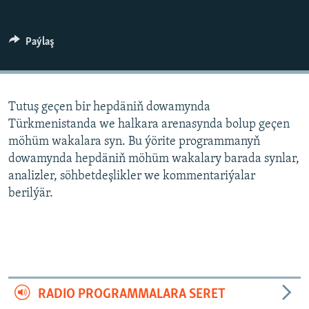
AÝ/AR-nyň ähli saýtlary
Paýlaş
Tutuş geçen bir hepdäniň dowamynda
Türkmenistanda we halkara arenasynda bolup geçen
möhüm wakalara syn. Bu ýörite programmanyň
dowamynda hepdäniň möhüm wakalary barada synlar,
analizler, söhbetdeşlikler we kommentariýalar
berilýär.
RADIO PROGRAMMALARA SERET