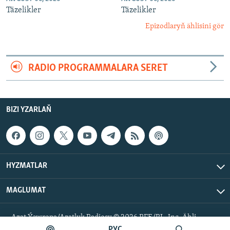
Täzelikler
Täzelikler
Epizodlaryň ählisini gör
RADIO PROGRAMMALARA SERET
BIZI YZARLAŇ
HYZMATLAR
MAGLUMAT
Azat Ýewropa/Azatlyk Radiosy © 2026 RFE/RL, Inc. Ähli
hukuklar goralan.
РУС