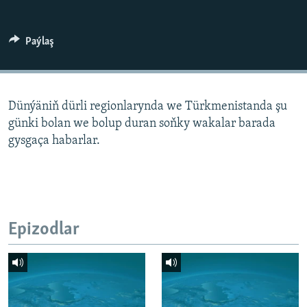
AÝ/AR-nyň ähli saýtlary
Paýlaş
Dünýäniň dürli regionlarynda we Türkmenistanda şu
günki bolan we bolup duran soňky wakalar barada
gysgaça habarlar.
Epizodlar