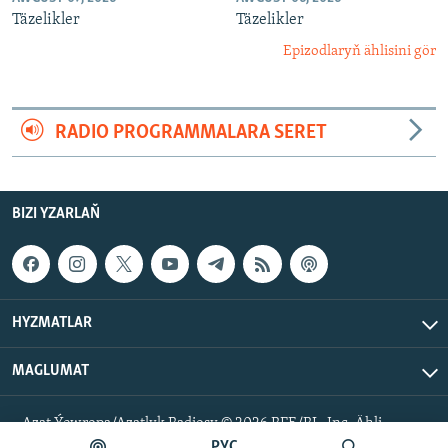
Täzelikler
Täzelikler
Epizodlaryň ählisini gör
RADIO PROGRAMMALARA SERET
BIZI YZARLAŇ
HYZMATLAR
MAGLUMAT
Azat Ýewropa/Azatlyk Radiosy © 2026 RFE/RL, Inc. Ähli
hukuklar goralan.
РУС