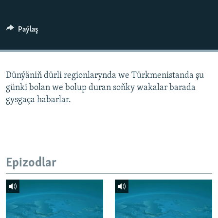
AÝ/AR-nyň ähli saýtlary
Paýlaş
Dünýäniň dürli regionlarynda we Türkmenistanda şu
günki bolan we bolup duran soňky wakalar barada
gysgaça habarlar.
Epizodlar