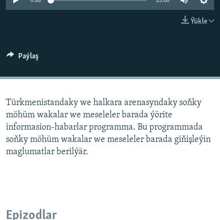
AÝ/AR-nyň ähli saýtlary
0:00
25:00
Ýükle
Paýlaş
Türkmenistandaky we halkara arenasyndaky soňky
möhüm wakalar we meseleler barada ýörite
informasion-habarlar programma. Bu programmada
soňky möhüm wakalar we meseleler barada giňişleýin
maglumatlar berilýär.
Epizodlar