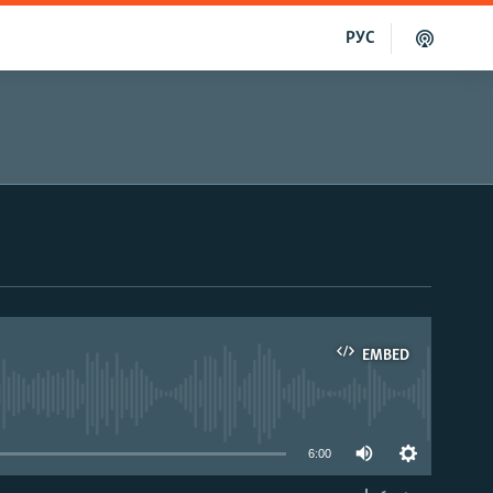
РУС
EMBED
able
6:00