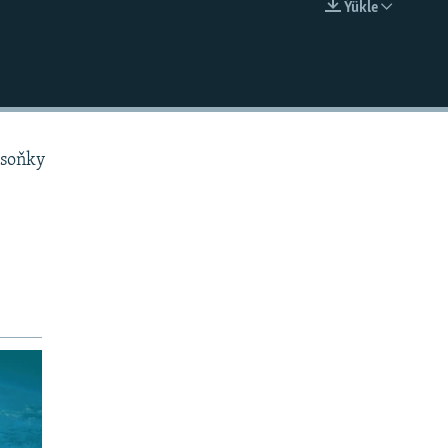
Ýükle
EMBED
 soňky