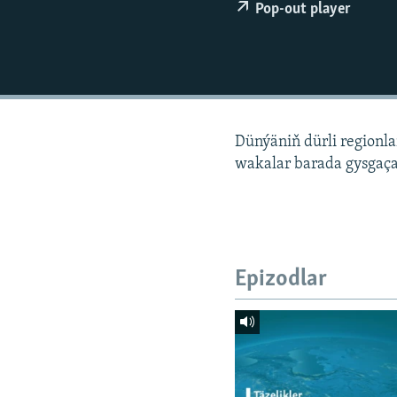
Pop-out player
Dünýäniň dürli regionl
wakalar barada gysgaça
Epizodlar