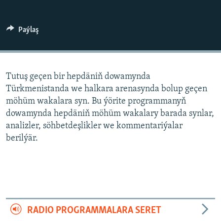
AÝ/AR-nyň ähli saýtlary
Paýlaş
Tutuş geçen bir hepdäniň dowamynda
Türkmenistanda we halkara arenasynda bolup geçen
möhüm wakalara syn. Bu ýörite programmanyň
dowamynda hepdäniň möhüm wakalary barada synlar,
analizler, söhbetdeşlikler we kommentariýalar
berilýär.
RADIO PROGRAMMALARA SERET