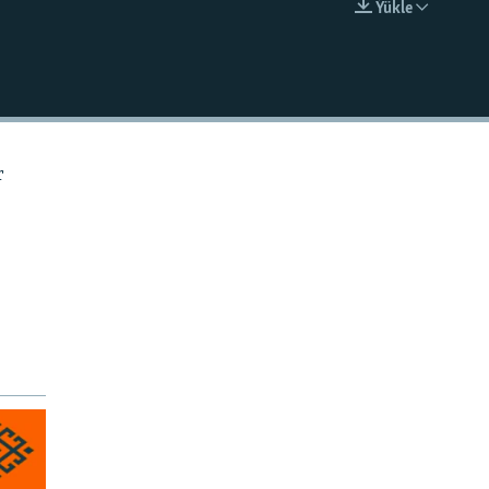
Ýükle
EMBED
r