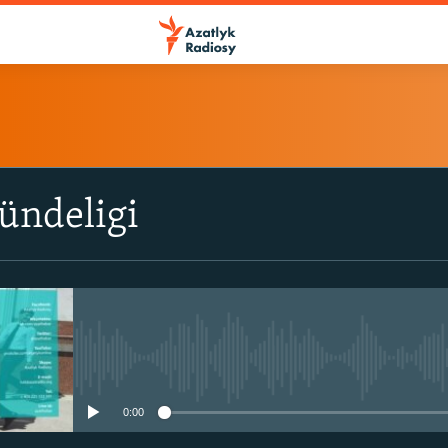
ÝAZYL
ündeligi
ITune-ler
Spotify
Ýazyl
No media source currently avail
0:00