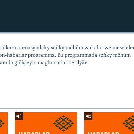
alkara arenasyndaky soňky möhüm wakalar we meselele
sion-habarlar programma. Bu programmada soňky möhüm
arada giňişleýin maglumatlar berilýär.