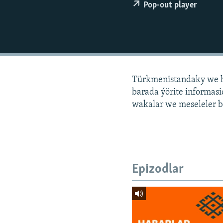
Pop-out player
Türkmenistandaky we h
barada ýörite informa
wakalar we meseleler b
Epizodlar