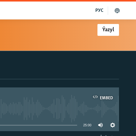
РУС
Ýazyl
EMBED
able
25:00