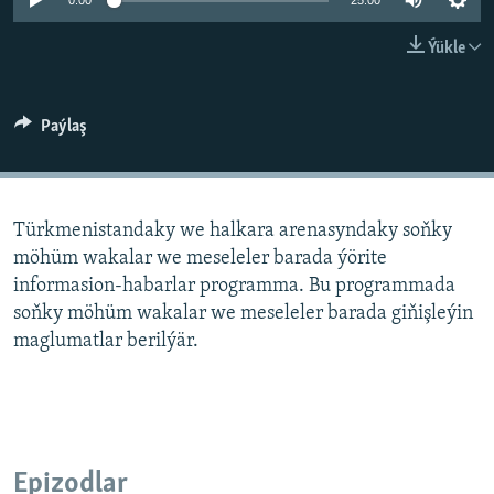
AÝ/AR-nyň ähli saýtlary
0:00
25:00
Ýükle
Paýlaş
Türkmenistandaky we halkara arenasyndaky soňky
möhüm wakalar we meseleler barada ýörite
informasion-habarlar programma. Bu programmada
soňky möhüm wakalar we meseleler barada giňişleýin
maglumatlar berilýär.
Epizodlar