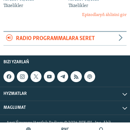
Täzelikler
Täzelikler
Epizodlaryň ählisini gör
RADIO PROGRAMMALARA SERET
BIZI YZARLAŇ
HYZMATLAR
MAGLUMAT
Azat Ýewropa/Azatlyk Radiosy © 2026 RFE/RL, Inc. Ähli
hukuklar goralan.
РУС