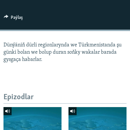
AÝ/AR-nyň ähli saýtlary
Paýlaş
Dünýäniň dürli regionlarynda we Türkmenistanda şu
günki bolan we bolup duran soňky wakalar barada
gysgaça habarlar.
Epizodlar