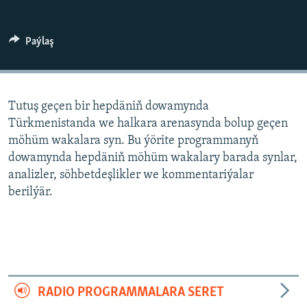
AÝ/AR-nyň ähli saýtlary
Paýlaş
Tutuş geçen bir hepdäniň dowamynda
Türkmenistanda we halkara arenasynda bolup geçen
möhüm wakalara syn. Bu ýörite programmanyň
dowamynda hepdäniň möhüm wakalary barada synlar,
analizler, söhbetdeşlikler we kommentariýalar
berilýär.
RADIO PROGRAMMALARA SERET