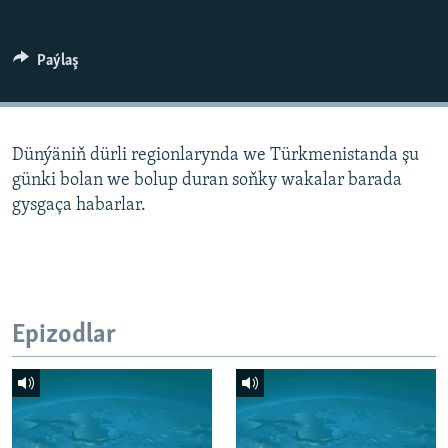
AÝ/AR-nyň ähli saýtlary
Paýlaş
Dünýäniň dürli regionlarynda we Türkmenistanda şu
günki bolan we bolup duran soňky wakalar barada
gysgaça habarlar.
Epizodlar