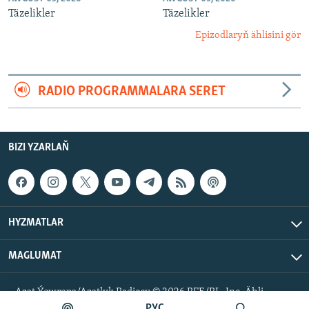
Täzelikler
Täzelikler
Epizodlaryň ählisini gör
RADIO PROGRAMMALARA SERET
BIZI YZARLAŇ
HYZMATLAR
MAGLUMAT
Azat Ýewropa/Azatlyk Radiosy © 2026 RFE/RL, Inc. Ähli
hukuklar goralan.
РУС