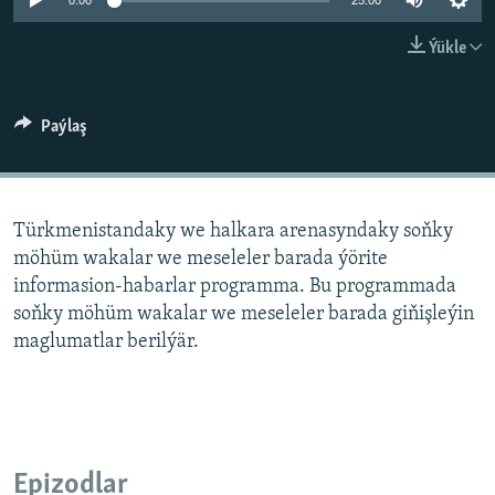
AÝ/AR-nyň ähli saýtlary
0:00
25:00
Ýükle
Paýlaş
Türkmenistandaky we halkara arenasyndaky soňky
möhüm wakalar we meseleler barada ýörite
informasion-habarlar programma. Bu programmada
soňky möhüm wakalar we meseleler barada giňişleýin
maglumatlar berilýär.
Epizodlar