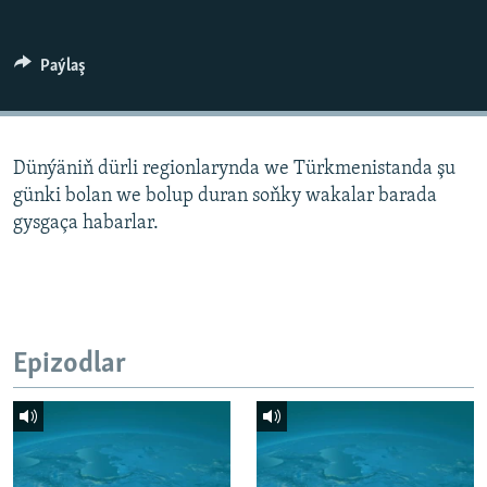
AÝ/AR-nyň ähli saýtlary
Paýlaş
Dünýäniň dürli regionlarynda we Türkmenistanda şu
günki bolan we bolup duran soňky wakalar barada
gysgaça habarlar.
Epizodlar