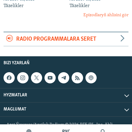
Täzelikler
Täzelikler
Epizodlaryň ählisini gör
RADIO PROGRAMMALARA SERET
BIZI YZARLAŇ
HYZMATLAR
MAGLUMAT
Azat Ýewropa/Azatlyk Radiosy © 2026 RFE/RL, Inc. Ähli
hukuklar goralan.
РУС