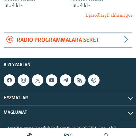
Täzelikler
Täzelikler
Epizodlaryň ählisini gör
RADIO PROGRAMMALARA SERET
BIZI YZARLAŇ
HYZMATLAR
MAGLUMAT
Azat Ýewropa/Azatlyk Radiosy © 2026 RFE/RL, Inc. Ähli
hukuklar goralan.
РУС