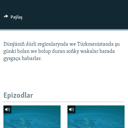
AÝ/AR-nyň ähli saýtlary
Paýlaş
Dünýäniň dürli regionlarynda we Türkmenistanda şu
günki bolan we bolup duran soňky wakalar barada
gysgaça habarlar.
Epizodlar