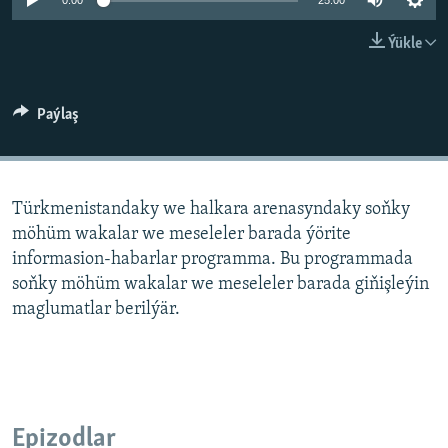
AÝ/AR-nyň ähli saýtlary
0:00
25:00
Ýükle
Paýlaş
Türkmenistandaky we halkara arenasyndaky soňky
möhüm wakalar we meseleler barada ýörite
informasion-habarlar programma. Bu programmada
soňky möhüm wakalar we meseleler barada giňişleýin
maglumatlar berilýär.
Epizodlar