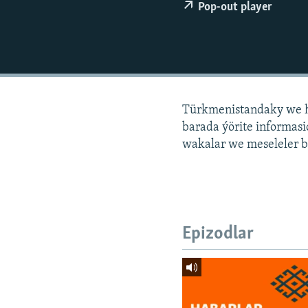
Pop-out player
Türkmenistandaky we h
barada ýörite informa
wakalar we meseleler b
Epizodlar