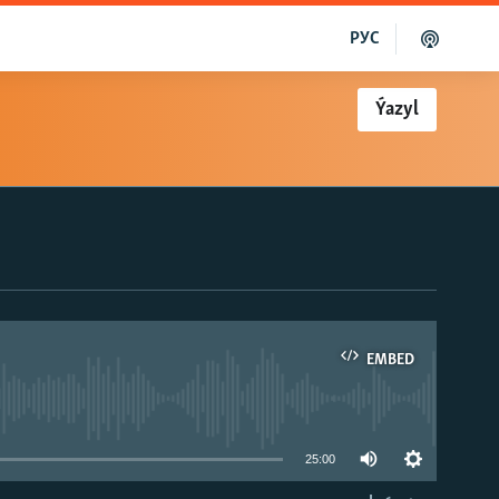
РУС
Ýazyl
EMBED
able
25:00