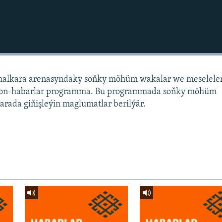
alkara arenasyndaky soňky möhüm wakalar we meselele
sion-habarlar programma. Bu programmada soňky möhüm
arada giňişleýin maglumatlar berilýär.