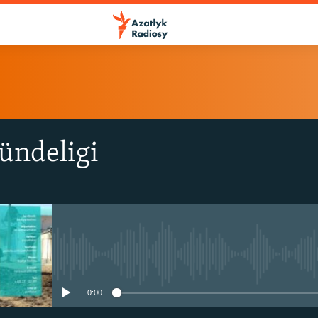
ÝAZYL
ündeligi
ITune-ler
Spotify
Ýazyl
No media source currently avail
0:00