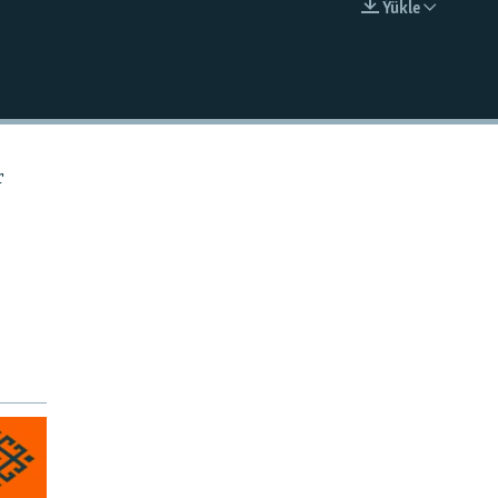
Ýükle
EMBED
r