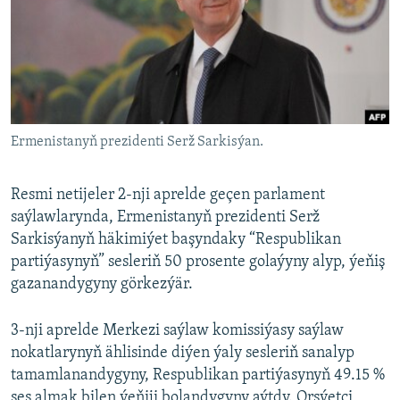
AÝ/AR-nyň ähli saýtlary
Ermenistanyň prezidenti Serž Sarkisýan.
Resmi netijeler 2-nji aprelde geçen parlament
saýlawlarynda, Ermenistanyň prezidenti Serž
Sarkisýanyň häkimiýet başyndaky “Respublikan
partiýasynyň” sesleriň 50 prosente golaýyny alyp, ýeňiş
gazanandygyny görkezýär.
3-nji aprelde Merkezi saýlaw komissiýasy saýlaw
nokatlarynyň ählisinde diýen ýaly sesleriň sanalyp
tamamlanandygyny, Respublikan partiýasynyň 49.15 %
ses almak bilen ýeňiji bolandygyny aýtdy. Orsýetçi