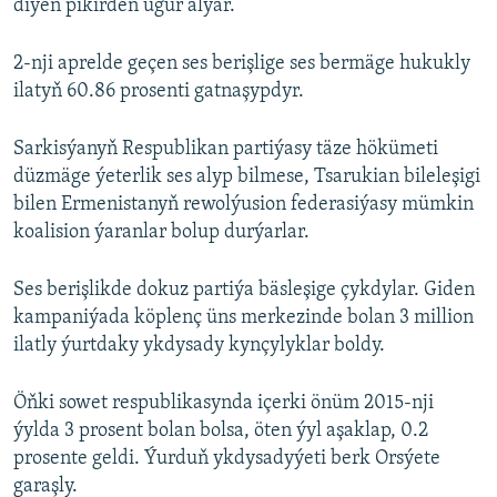
diýen pikirden ugur alýar.
2-nji aprelde geçen ses berişlige ses bermäge hukukly
ilatyň 60.86 prosenti gatnaşypdyr.
Sarkisýanyň Respublikan partiýasy täze hökümeti
düzmäge ýeterlik ses alyp bilmese, Tsarukian bileleşigi
bilen Ermenistanyň rewolýusion federasiýasy mümkin
koalision ýaranlar bolup durýarlar.
Ses berişlikde dokuz partiýa bäsleşige çykdylar. Giden
kampaniýada köplenç üns merkezinde bolan 3 million
ilatly ýurtdaky ykdysady kynçylyklar boldy.
Öňki sowet respublikasynda içerki önüm 2015-nji
ýylda 3 prosent bolan bolsa, öten ýyl aşaklap, 0.2
prosente geldi. Ýurduň ykdysadyýeti berk Orsýete
garaşly.