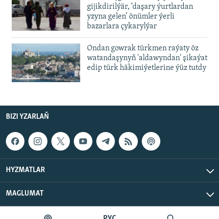
gijikdirilýär, ‘daşary ýurtlardan
yzyna gelen’ önümler ýerli
bazarlara çykarylýar
Ondan gowrak türkmen raýaty öz
watandaşynyň 'aldawyndan' şikaýat
edip türk häkimiýetlerine ýüz tutdy
BIZI YZARLAŇ
HYZMATLAR
MAGLUMAT
РУС