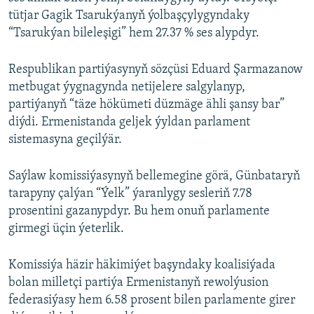
tütjar Gagik Tsarukýanyň ýolbaşçylygyndaky
“Tsarukýan bileleşigi” hem 27.37 % ses alypdyr.
Respublikan partiýasynyň sözçüsi Eduard Şarmazanow
metbugat ýygnagynda netijelere salgylanyp,
partiýanyň “täze hökümeti düzmäge ähli şansy bar”
diýdi. Ermenistanda geljek ýyldan parlament
sistemasyna geçilýär.
Saýlaw komissiýasynyň bellemegine görä, Günbataryň
tarapyny çalýan “Ýelk” ýaranlygy sesleriň 7.78
prosentini gazanypdyr. Bu hem onuň parlamente
girmegi üçin ýeterlik.
Komissiýa häzir häkimiýet başyndaky koalisiýada
bolan milletçi partiýa Ermenistanyň rewolýusion
federasiýasy hem 6.58 prosent bilen parlamente girer