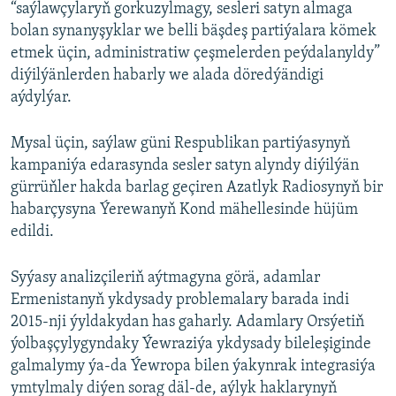
“saýlawçylaryň gorkuzylmagy, sesleri satyn almaga
bolan synanyşyklar we belli bäşdeş partiýalara kömek
etmek üçin, administratiw çeşmelerden peýdalanyldy”
diýilýänlerden habarly we alada döredýändigi
aýdylýar.
Mysal üçin, saýlaw güni Respublikan partiýasynyň
kampaniýa edarasynda sesler satyn alyndy diýilýän
gürrüňler hakda barlag geçiren Azatlyk Radiosynyň bir
habarçysyna Ýerewanyň Kond mähellesinde hüjüm
edildi.
Syýasy analizçileriň aýtmagyna görä, adamlar
Ermenistanyň ykdysady problemalary barada indi
2015-nji ýyldakydan has gaharly. Adamlary Orsýetiň
ýolbaşçylygyndaky Ýewraziýa ykdysady bileleşiginde
galmalymy ýa-da Ýewropa bilen ýakynrak integrasiýa
ymtylmaly diýen sorag däl-de, aýlyk haklarynyň