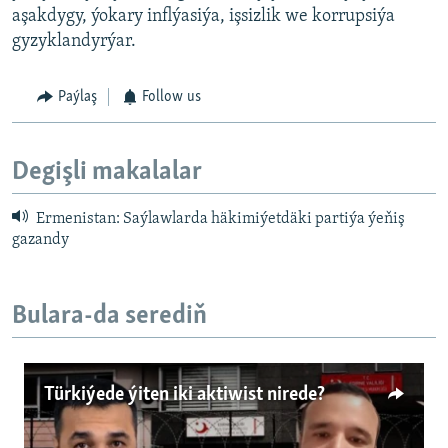
aşakdygy, ýokary inflýasiýa, işsizlik we korrupsiýa
gyzyklandyrýar.
Paýlaş
Follow us
Degişli makalalar
Ermenistan: Saýlawlarda häkimiýetdäki partiýa ýeňiş
gazandy
Bulara-da serediň
Türkiýede ýiten iki aktiwist nirede?