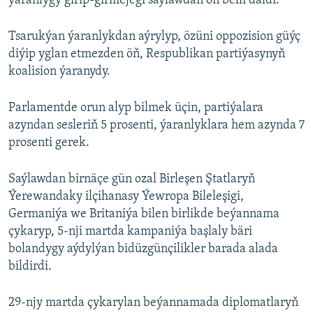
ýaranlygy girip-girmejegi saýlawdan öň belli däldi.
Tsarukýan ýaranlykdan aýrylyp, özüni oppozision güýç
diýip yglan etmezden öň, Respublikan partiýasynyň
koalision ýaranydy.
Parlamentde orun alyp bilmek üçin, partiýalara
azyndan sesleriň 5 prosenti, ýaranlyklara hem azynda 7
prosenti gerek.
Saýlawdan birnäçe gün ozal Birleşen Ştatlaryň
Ýerewandaky ilçihanasy Ýewropa Bileleşigi,
Germaniýa we Britaniýa bilen birlikde beýannama
çykaryp, 5-nji martda kampaniýa başlaly bäri
bolandygy aýdylýan bidüzgünçilikler barada alada
bildirdi.
29-njy martda çykarylan beýannamada diplomatlaryň