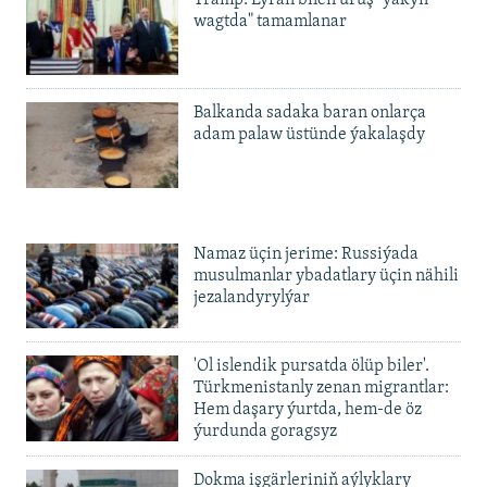
Tramp: Eýran bilen uruş "ýakyn
wagtda" tamamlanar
Balkanda sadaka baran onlarça
adam palaw üstünde ýakalaşdy
Namaz üçin jerime: Russiýada
musulmanlar ybadatlary üçin nähili
jezalandyrylýar
'Ol islendik pursatda ölüp biler'.
Türkmenistanly zenan migrantlar:
Hem daşary ýurtda, hem-de öz
ýurdunda goragsyz
Dokma işgärleriniň aýlyklary