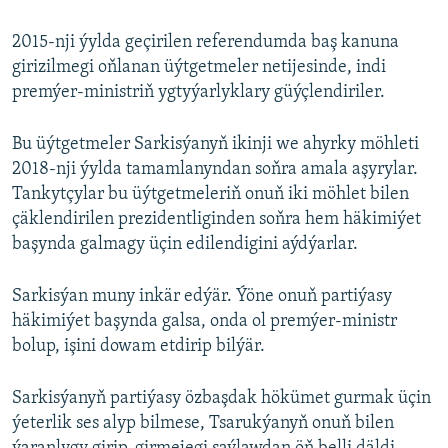
2015-nji ýylda geçirilen referendumda baş kanuna
girizilmegi oňlanan üýtgetmeler netijesinde, indi
premýer-ministriň ygtyýarlyklary güýçlendiriler.
Bu üýtgetmeler Sarkisýanyň ikinji we ahyrky möhleti
2018-nji ýylda tamamlanyndan soňra amala aşyrylar.
Tankytçylar bu üýtgetmeleriň onuň iki möhlet bilen
çäklendirilen prezidentliginden soňra hem häkimiýet
başynda galmagy üçin edilendigini aýdýarlar.
Sarkisýan muny inkär edýär. Ýöne onuň partiýasy
häkimiýet başynda galsa, onda ol premýer-ministr
bolup, işini dowam etdirip bilýär.
Sarkisýanyň partiýasy özbaşdak hökümet gurmak üçin
ýeterlik ses alyp bilmese, Tsarukýanyň onuň bilen