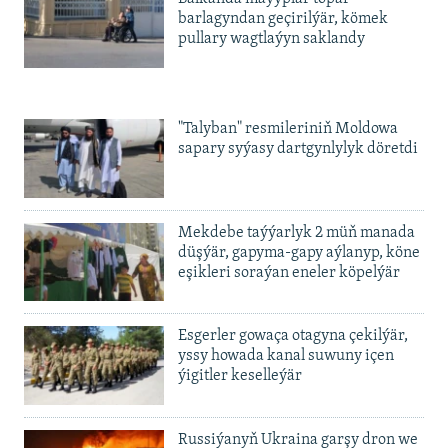
barlagyndan geçirilýär, kömek
pullary wagtlaýyn saklandy
"Talyban" resmileriniň Moldowa
sapary syýasy dartgynlylyk döretdi
Mekdebe taýýarlyk 2 müň manada
düşýär, gapyma-gapy aýlanyp, köne
eşikleri soraýan eneler köpelýär
Esgerler gowaça otagyna çekilýär,
yssy howada kanal suwuny içen
ýigitler keselleýär
Russiýanyň Ukraina garşy dron we