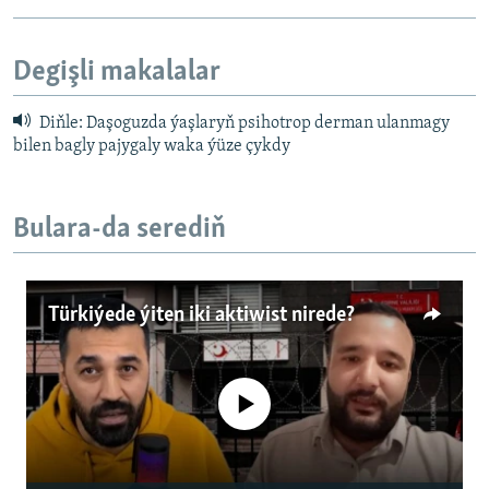
Degişli makalalar
Diňle: Daşoguzda ýaşlaryň psihotrop derman ulanmagy
bilen bagly pajygaly waka ýüze çykdy
Bulara-da serediň
Türkiýede ýiten iki aktiwist nirede?
No media source currently available