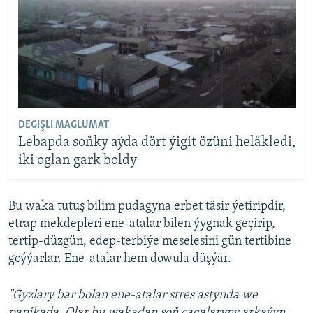
DEGIŞLI MAGLUMAT
Lebapda soňky aýda dört ýigit özüni heläkledi,
iki oglan gark boldy
Bu waka tutuş bilim pudagyna erbet täsir ýetiripdir,
etrap mekdepleri ene-atalar bilen ýygnak geçirip,
tertip-düzgün, edep-terbiýe meselesini gün tertibine
goýýarlar. Ene-atalar hem dowula düşýär.
"Gyzlary bar bolan ene-atalar stres astynda we
panikada. Olar bu wakadan soň çagalaryny arkaýyn