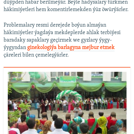
düýpden habar berilmeýär. Beýle hadysalary türkmen
häkimiýetleri hem komentirlemekden ýüz öwürýärler.
Problemalary resmi derejede boýun almaýan
häkimiýetler ýagdaýa mekdeplerde ahlak terbiýesi
baradaky sapaklary geçirmek we gyzlary ýygy-
ýygyndan
ginekologiýa barlagyna mejbur etmek
çäreleri bilen çemeleşýärler.