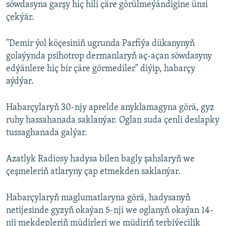
söwdasyna garşy hiç hili çäre görülmeýändigine ünsi
çekýär.
"Demir ýol köçesiniň ugrunda Parfiýa dükanynyň
golaýynda psihotrop dermanlaryň aç-açan söwdasyny
edýänlere hiç bir çäre görmediler" diýip, habarçy
aýdýar.
Habarçylaryň 30-njy aprelde anyklamagyna görä, gyz
ruhy hassahanada saklanýar. Oglan suda çenli deslapky
tussaghanada galýar.
Azatlyk Radiosy hadysa bilen bagly şahslaryň we
çeşmeleriň atlaryny çap etmekden saklanýar.
Habarçylaryň maglumatlaryna görä, hadysanyň
netijesinde gyzyň okaýan 5-nji we oglanyň okaýan 14-
nji mekdepleriň müdirleri we müdiriň terbiýeçilik