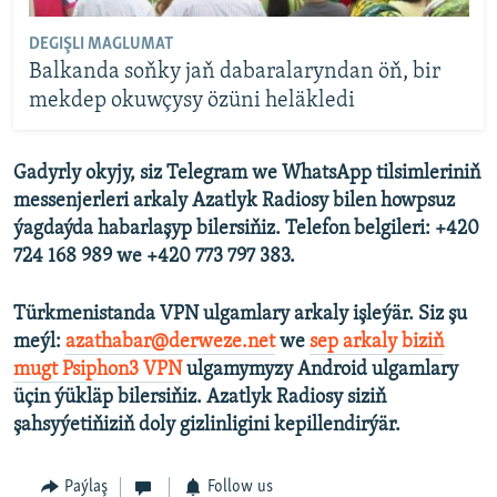
DEGIŞLI MAGLUMAT
Balkanda soňky jaň dabaralaryndan öň, bir
mekdep okuwçysy özüni heläkledi
Gadyrly okyjy, siz Telegram we WhatsApp tilsimleriniň
messenjerleri arkaly Azatlyk Radiosy bilen howpsuz
ýagdaýda habarlaşyp bilersiňiz. Telefon belgileri: +420
724 168 989 we +420 773 797 383.
Türkmenistanda VPN ulgamlary arkaly işleýär. Siz şu
meýl:
azathabar@derweze.net
we
sep arkaly biziň
mugt Psiphon3 VPN
ulgamymyzy Android ulgamlary
üçin ýükläp bilersiňiz. Azatlyk Radiosy siziň
şahsyýetiňiziň doly gizlinligini kepillendirýär.
Paýlaş
Follow us