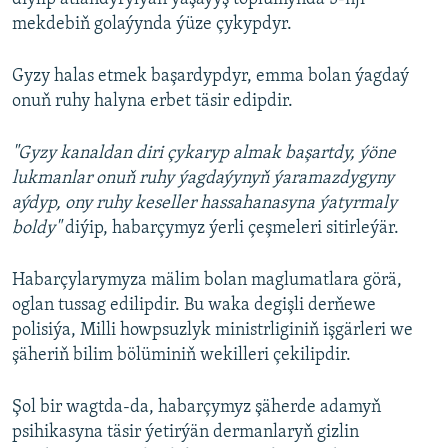
mekdebiň golaýynda ýüze çykypdyr.
Gyzy halas etmek başardypdyr, emma bolan ýagdaý
onuň ruhy halyna erbet täsir edipdir.
"Gyzy kanaldan diri çykaryp almak başartdy, ýöne
lukmanlar onuň ruhy ýagdaýynyň ýaramazdygyny
aýdyp, ony ruhy keseller hassahanasyna ýatyrmaly
boldy"
diýip, habarçymyz ýerli çeşmeleri sitirleýär.
Habarçylarymyza mälim bolan maglumatlara görä,
oglan tussag edilipdir. Bu waka degişli derňewe
polisiýa, Milli howpsuzlyk ministrliginiň işgärleri we
şäheriň bilim bölüminiň wekilleri çekilipdir.
Şol bir wagtda-da, habarçymyz şäherde adamyň
psihikasyna täsir ýetirýän dermanlaryň gizlin