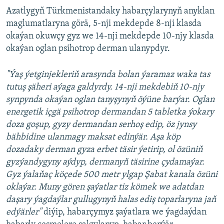
Azatlygyň Türkmenistandaky habarçylarynyň anyklan
maglumatlaryna görä, 5-nji mekdepde 8-nji klasda
okaýan okuwçy gyz we 14-nji mekdepde 10-njy klasda
okaýan oglan psihotrop derman ulanypdyr.
"Ýaş ýetginjekleriň arasynda bolan ýaramaz waka tas
tutuş şäheri aýaga galdyrdy. 14-nji mekdebiň 10-njy
synpynda okaýan oglan tanyşynyň öýüne barýar. Oglan
energetik içgä psihotrop dermandan 5 tabletka ýokary
doza goşup, gyzy dermandan serhoş edip, öz jynsy
bähbidine ulanmagy maksat edinýär. Aşa köp
dozadaky derman gyza erbet täsir ýetirip, ol özüniň
gyzýandygyny aýdyp, dermanyň täsirine çydamaýar.
Gyz ýalaňaç köçede 500 metr ylgap Şabat kanala özüni
oklaýar. Muny gören şaýatlar tiz kömek we adatdan
daşary ýagdaýlar gullugynyň halas ediş toparlaryna jaň
edýärler"
diýip, habarçymyz şaýatlara we ýagdaýdan