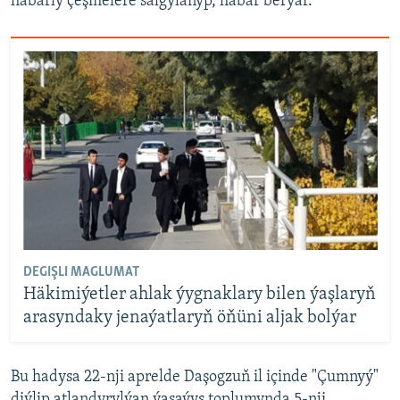
habarly çeşmelere salgylanyp, habar berýär.
DEGIŞLI MAGLUMAT
Häkimiýetler ahlak ýygnaklary bilen ýaşlaryň
arasyndaky jenaýatlaryň öňüni aljak bolýar
Bu hadysa 22-nji aprelde Daşogzuň il içinde "Çumnyý"
diýlip atlandyrylýan ýaşaýyş toplumynda 5-nji