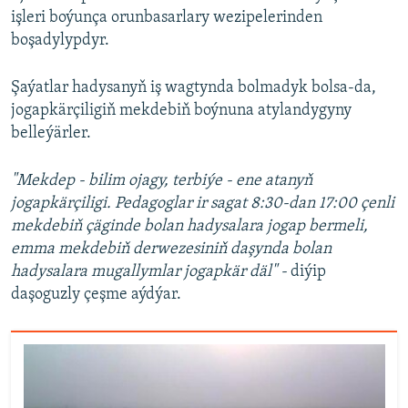
işleri boýunça orunbasarlary wezipelerinden
boşadylypdyr.
Şaýatlar hadysanyň iş wagtynda bolmadyk bolsa-da,
jogapkärçiligiň mekdebiň boýnuna atylandygyny
belleýärler.
"Mekdep - bilim ojagy, terbiýe - ene atanyň
jogapkärçiligi. Pedagoglar ir sagat 8:30-dan 17:00 çenli
mekdebiň çäginde bolan hadysalara jogap bermeli,
emma mekdebiň derwezesiniň daşynda bolan
hadysalara mugallymlar jogapkär däl" -
diýip
daşoguzly çeşme aýdýar.