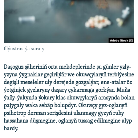
AÝ/AR-nyň ähli saýtlary
Illýustrasiýa suraty
Daşoguz şäheriniň orta mekdeplerinde şu günler yzly-
yzyna ýygnaklar geçirilýär we okuwçylaryň terbiýesine
degişli meseleler uly derejede gozgalýar, ene-atalar öz
ýetginjek gyzlaryny daşary çykarmaga gorkýar. Muňa
ýaňy-ýakynda ýokary klas okuwçylaryň arasynda bolan
pajygaly waka sebäp bolupdyr. Okuwçy gyz-oglanyň
psihotrop derman serişdesini ulanmagy gyzyň ruhy
hassahana düşmegine, oglanyň tussag edilmegine alyp
bardy.