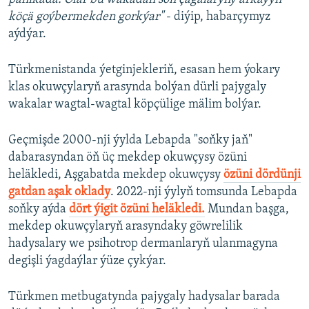
köçä goýbermekden gorkýar"
- diýip, habarçymyz
aýdýar.
Türkmenistanda ýetginjekleriň, esasan hem ýokary
klas okuwçylaryň arasynda bolýan dürli pajygaly
wakalar wagtal-wagtal köpçülige mälim bolýar.
Geçmişde 2000-nji ýylda Lebapda "soňky jaň"
dabarasyndan öň üç mekdep okuwçysy özüni
heläkledi, Aşgabatda mekdep okuwçysy
özüni dördünji
gatdan aşak oklady
. 2022-nji ýylyň tomsunda Lebapda
soňky aýda
dört ýigit özüni heläkledi.
Mundan başga,
mekdep okuwçylaryň arasyndaky göwrelilik
hadysalary we psihotrop dermanlaryň ulanmagyna
degişli ýagdaýlar ýüze çykýar.
Türkmen metbugatynda pajygaly hadysalar barada