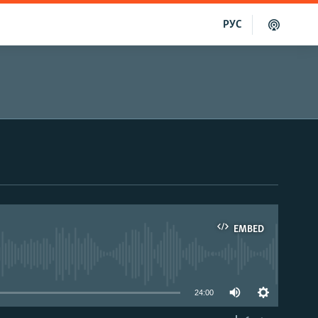
РУС
EMBED
able
24:00