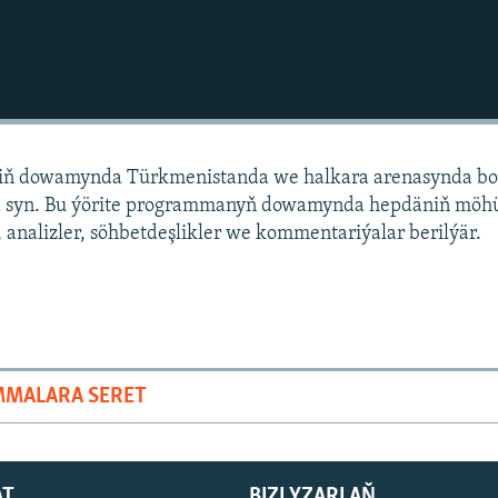
niň dowamynda Türkmenistanda we halkara arenasynda bo
 syn. Bu ýörite programmanyň dowamynda hepdäniň mö
 analizler, söhbetdeşlikler we kommentariýalar berilýär.
MMALARA SERET
AT
BIZI YZARLAŇ