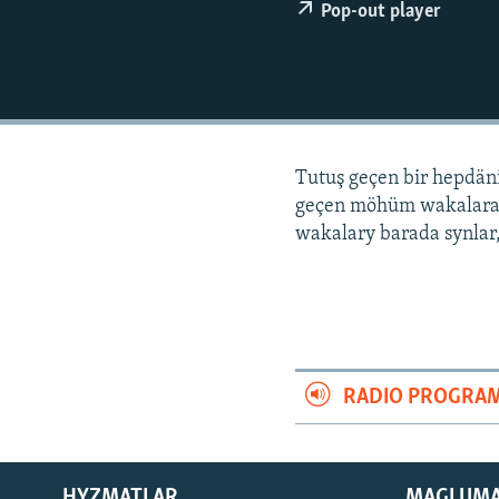
Pop-out player
Tutuş geçen bir hepdä
geçen möhüm wakalara
wakalary barada synlar,
RADIO PROGRA
HYZMATLAR
MAGLUM