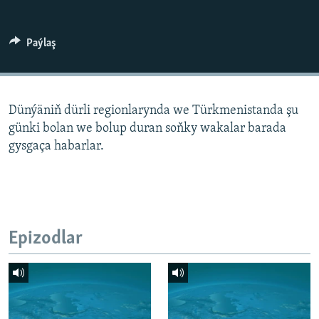
AÝ/AR-nyň ähli saýtlary
Paýlaş
Dünýäniň dürli regionlarynda we Türkmenistanda şu
günki bolan we bolup duran soňky wakalar barada
gysgaça habarlar.
Epizodlar