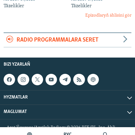
Täzelikler
Täzelikler
Epizodlaryň ählisini gör
RADIO PROGRAMMALARA SERET
BIZI YZARLAŇ
HYZMATLAR
MAGLUMAT
Azat Ýewropa/Azatlyk Radiosy © 2026 RFE/RL, Inc. Ähli
hukuklar goralan.
РУС