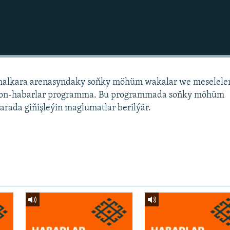
alkara arenasyndaky soňky möhüm wakalar we meselele
sion-habarlar programma. Bu programmada soňky möhüm
arada giňişleýin maglumatlar berilýär.