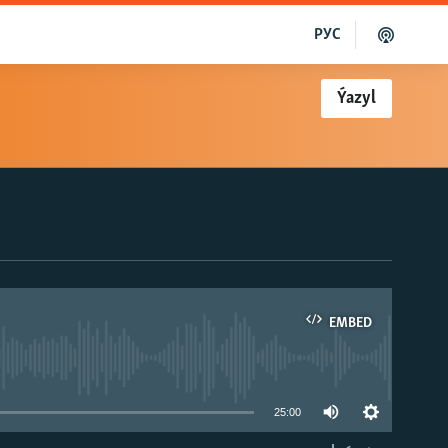
РУС
Ýazyl
EMBED
able
25:00