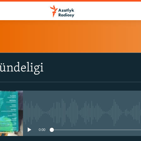
ÝAZYL
ündeligi
ITune-ler
Spotify
Ýazyl
No media source currently avail
0:00