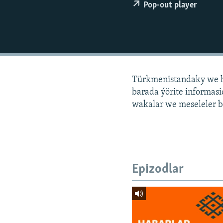
Pop-out player
Türkmenistandaky we h
barada ýörite informa
wakalar we meseleler b
Epizodlar