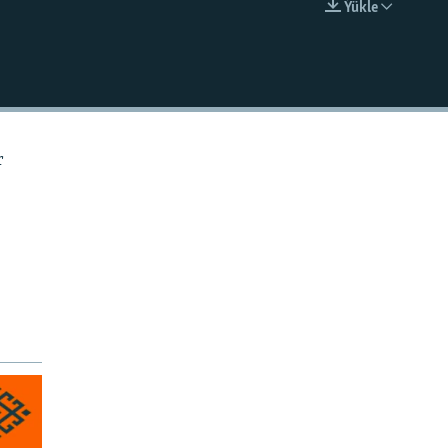
Ýükle
EMBED
r