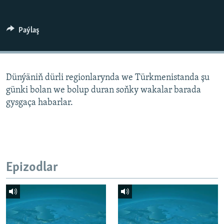
AÝ/AR-nyň ähli saýtlary
Paýlaş
Dünýäniň dürli regionlarynda we Türkmenistanda şu
günki bolan we bolup duran soňky wakalar barada
gysgaça habarlar.
Epizodlar