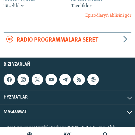
Täzelikler
Täzelikler
Epizodlaryň ählisini gör
RADIO PROGRAMMALARA SERET
BIZI YZARLAŇ
HYZMATLAR
MAGLUMAT
Azat Ýewropa/Azatlyk Radiosy © 2026 RFE/RL, Inc. Ähli
hukuklar goralan.
РУС