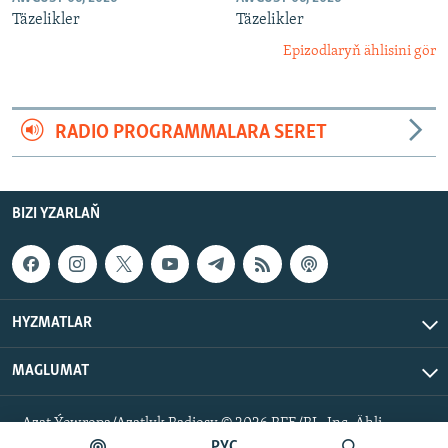
Täzelikler
Täzelikler
Epizodlaryň ählisini gör
RADIO PROGRAMMALARA SERET
BIZI YZARLAŇ
HYZMATLAR
MAGLUMAT
Azat Ýewropa/Azatlyk Radiosy © 2026 RFE/RL, Inc. Ähli
hukuklar goralan.
РУС