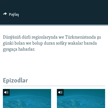
AÝ/AR-nyň ähli saýtlary
Paýlaş
Dünýäniň dürli regionlarynda we Türkmenistanda şu
günki bolan we bolup duran soňky wakalar barada
gysgaça habarlar.
Epizodlar