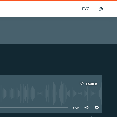
РУС
EMBED
able
5:00