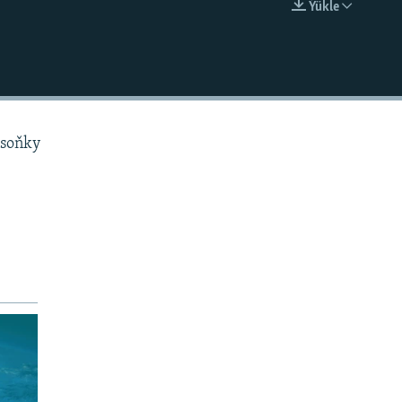
Ýükle
EMBED
 soňky