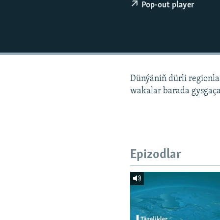
Pop-out player
Dünýäniň dürli regionl
wakalar barada gysgaça
Epizodlar