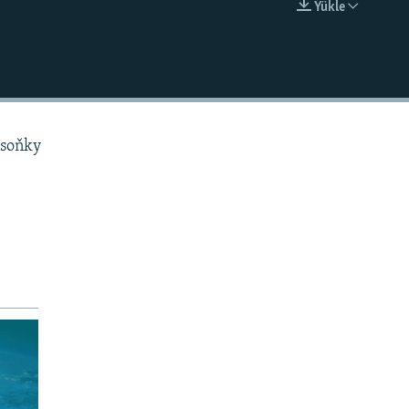
Ýükle
EMBED
 soňky