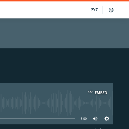
РУС
EMBED
able
6:00