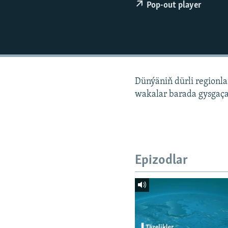
Pop-out player
Dünýäniň dürli regionl
wakalar barada gysgaça
Epizodlar