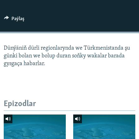
AÝ/AR-nyň ähli saýtlary
Paýlaş
Dünýäniň dürli regionlarynda we Türkmenistanda şu
günki bolan we bolup duran soňky wakalar barada
gysgaça habarlar.
Epizodlar