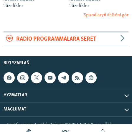
Täzelikler
Täzelikler
Epizodlaryň ählisini gör
RADIO PROGRAMMALARA SERET
BIZI YZARLAŇ
HYZMATLAR
MAGLUMAT
Azat Ýewropa/Azatlyk Radiosy © 2026 RFE/RL, Inc. Ähli
hukuklar goralan.
РУС