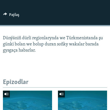
AÝ/AR-nyň ähli saýtlary
Paýlaş
Dünýäniň dürli regionlarynda we Türkmenistanda şu
günki bolan we bolup duran soňky wakalar barada
gysgaça habarlar.
Epizodlar