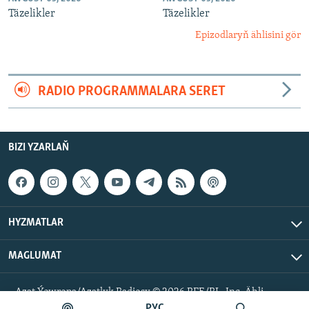
Täzelikler
Täzelikler
Epizodlaryň ählisini gör
RADIO PROGRAMMALARA SERET
BIZI YZARLAŇ
HYZMATLAR
MAGLUMAT
Azat Ýewropa/Azatlyk Radiosy © 2026 RFE/RL, Inc. Ähli
hukuklar goralan.
РУС