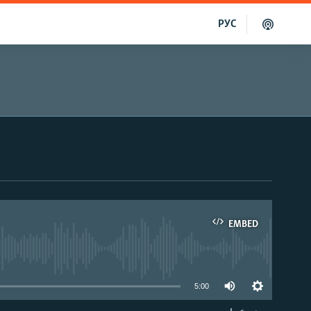
РУС
EMBED
able
5:00