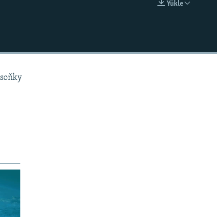
Ýükle
EMBED
 soňky