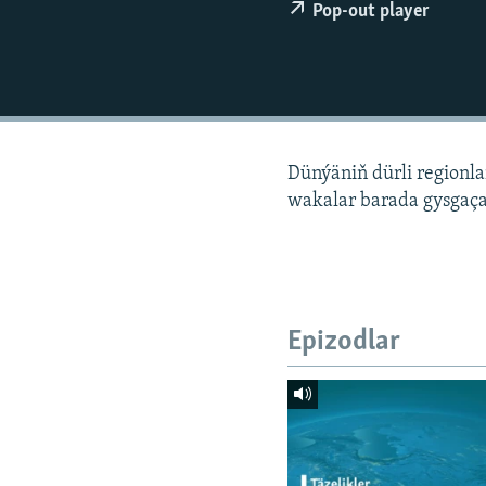
Pop-out player
Dünýäniň dürli regionl
wakalar barada gysgaça
Epizodlar