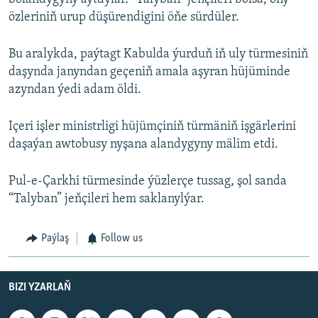
özleriniň urup düşürendigini öňe sürdüler.
Bu aralykda, paýtagt Kabulda ýurduň iň uly türmesiniň
daşynda janyndan geçeniň amala aşyran hüjüminde
azyndan ýedi adam öldi.
Içeri işler ministrligi hüjümçiniň türmäniň işgärlerini
daşaýan awtobusy nyşana alandygyny mälim etdi.
Pul-e-Çarkhi türmesinde ýüzlerçe tussag, şol sanda
“Talyban” jeňçileri hem saklanylýar.
Paýlaş
Follow us
BIZI YZARLAŇ