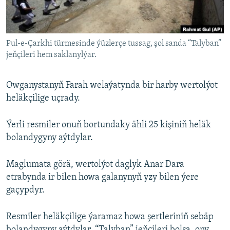
AÝ/AR-nyň ähli saýtlary
Pul-e-Çarkhi türmesinde ýüzlerçe tussag, şol sanda “Talyban”
jeňçileri hem saklanylýar.
Owganystanyň Farah welaýatynda bir harby wertolýot
heläkçilige uçrady.
Ýerli resmiler onuň bortundaky ähli 25 kişiniň heläk
bolandygyny aýtdylar.
Maglumata görä, wertolýot daglyk Anar Dara
etrabynda ir bilen howa galanynyň yzy bilen ýere
gaçypdyr.
Resmiler heläkçilige ýaramaz howa şertleriniň sebäp
bolandygyny aýtdylar. “Talyban” jeňçileri bolsa, ony