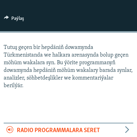
AÝ/AR-nyň ähli saýtlary
Paýlaş
Tutuş geçen bir hepdäniň dowamynda
Türkmenistanda we halkara arenasynda bolup geçen
möhüm wakalara syn. Bu ýörite programmanyň
dowamynda hepdäniň möhüm wakalary barada synlar,
analizler, söhbetdeşlikler we kommentariýalar
berilýär.
RADIO PROGRAMMALARA SERET