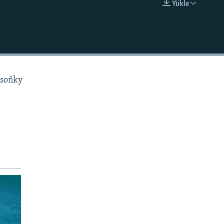
Ýükle
EMBED
 soňky