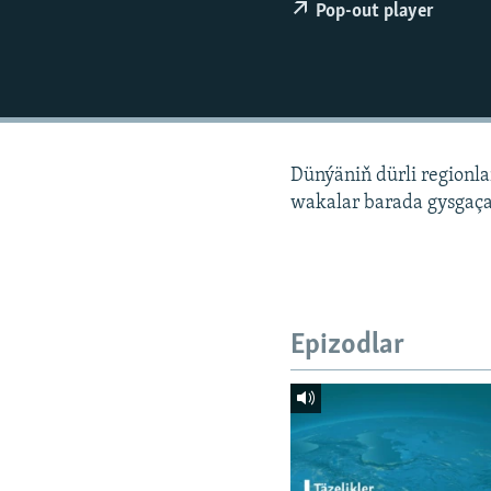
Pop-out player
Dünýäniň dürli regionl
wakalar barada gysgaça
Epizodlar