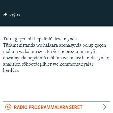
AÝ/AR-nyň ähli saýtlary
Paýlaş
Tutuş geçen bir hepdäniň dowamynda
Türkmenistanda we halkara arenasynda bolup geçen
möhüm wakalara syn. Bu ýörite programmanyň
dowamynda hepdäniň möhüm wakalary barada synlar,
analizler, söhbetdeşlikler we kommentariýalar
berilýär.
RADIO PROGRAMMALARA SERET