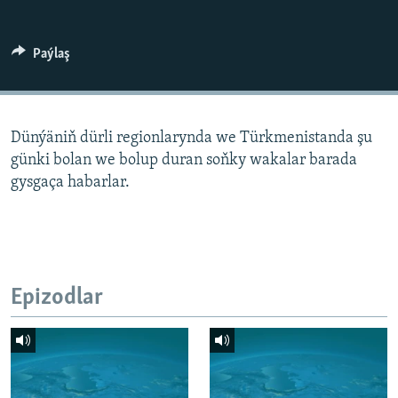
AÝ/AR-nyň ähli saýtlary
Paýlaş
Dünýäniň dürli regionlarynda we Türkmenistanda şu
günki bolan we bolup duran soňky wakalar barada
gysgaça habarlar.
Epizodlar