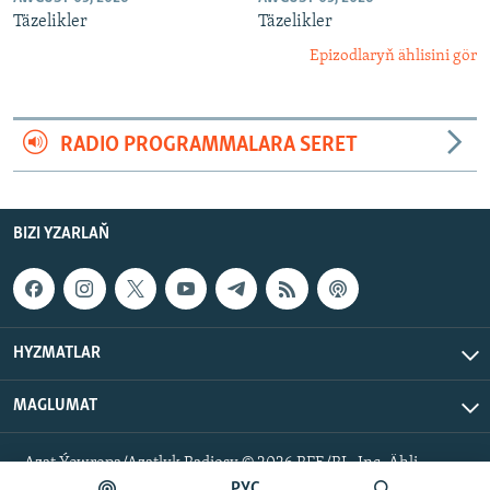
Täzelikler
Täzelikler
Epizodlaryň ählisini gör
RADIO PROGRAMMALARA SERET
BIZI YZARLAŇ
HYZMATLAR
MAGLUMAT
Azat Ýewropa/Azatlyk Radiosy © 2026 RFE/RL, Inc. Ähli
hukuklar goralan.
РУС