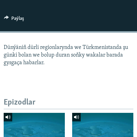
AÝ/AR-nyň ähli saýtlary
Paýlaş
Dünýäniň dürli regionlarynda we Türkmenistanda şu
günki bolan we bolup duran soňky wakalar barada
gysgaça habarlar.
Epizodlar