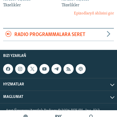
Täzelikler
Täzelikler
Epizodlaryň ählisini gör
RADIO PROGRAMMALARA SERET
BIZI YZARLAŇ
HYZMATLAR
MAGLUMAT
Azat Ýewropa/Azatlyk Radiosy © 2026 RFE/RL, Inc. Ähli
hukuklar goralan.
РУС