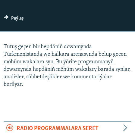
AÝ/AR-nyň ähli saýtlary
Paýlaş
Tutuş geçen bir hepdäniň dowamynda
Türkmenistanda we halkara arenasynda bolup geçen
möhüm wakalara syn. Bu ýörite programmanyň
dowamynda hepdäniň möhüm wakalary barada synlar,
analizler, söhbetdeşlikler we kommentariýalar
berilýär.
RADIO PROGRAMMALARA SERET